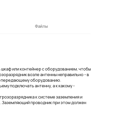
Файлы
 шкаф или контейнер с оборудованием, чтобы
озоразрядник возле антенны неправильно - в
емо-передающему оборудованию.
ему подключать антенну, а к какому -
грозоразрядника к системе заземления и
. Заземляющий проводник при этом должен