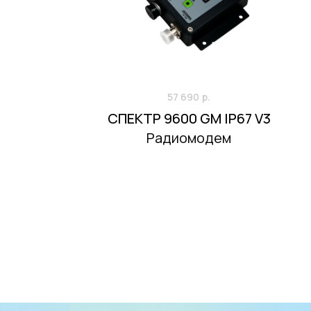
Разрядный 
Рабочая 
Габаритн
Вес
57 690
р.
СПЕКТР 9600 GM IP67 V3
Радиомодем
Диапазон
0…1000 МГ