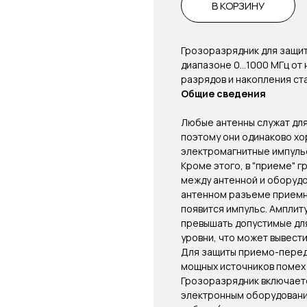
В КОРЗИНУ
Грозоразрядник для защит
диапазоне 0…1000 МГц от 
разрядов и накопления ст
Общие сведения
Любые антенны служат для
поэтому они одинаково хо
электромагнитные импульс
Кроме этого, в "приеме" 
между антенной и оборудо
антенном разъеме приемн
появится импульс. Амплит
превышать допустимые дл
уровни, что может вывест
Для защиты приемо-перед
мощных источников помех
Грозоразрядник включаетс
электронным оборудование