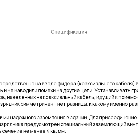
Спецификация
осредственно на вводе фидера (коаксиального кабеля) в
 и не наводили помехи на другие цепи. Устанавливать гр
дов, наведенных на коаксиальный кабель, идущий к при
рядник симметричен - нет разницы, к какому именно разъ
чии надежного заземления в здании. Для присоединение 
разрядника предусмотрен специальный заземляющий винт
сечение не менее 4 кв. мм.