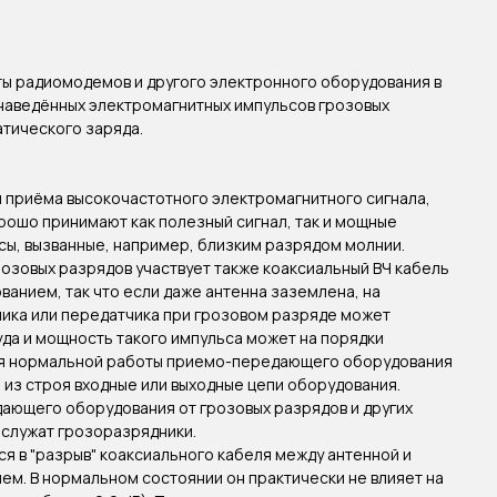
ы радиомодемов и другого электронного оборудования в
наведённых электромагнитных импульсов грозовых
атического заряда.
 приёма высокочастотного электромагнитного сигнала,
рошо принимают как полезный сигнал, так и мощные
ы, вызванные, например, близким разрядом молнии.
грозовых разрядов участвует также коаксиальный ВЧ кабель
ванием, так что если даже антенна заземлена, на
ика или передатчика при грозовом разряде может
уда и мощность такого импульса может на порядки
я нормальной работы приемо-передающего оборудования
и из строя входные или выходные цепи оборудования.
ающего оборудования от грозовых разрядов и других
 служат грозоразрядники.
я в "разрыв" коаксиального кабеля между антенной и
м. В нормальном состоянии он практически не влияет на