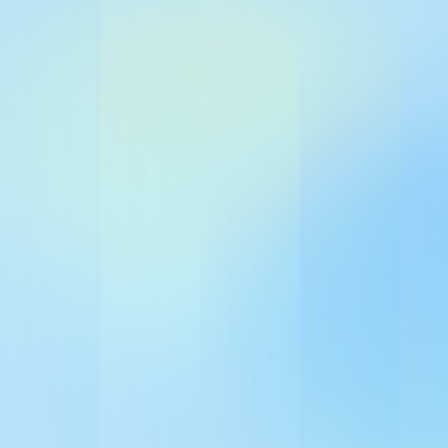
Волновое
50 Ом
Тип ВЧ‑р
N‑типа (F)
другими т
Вносимое
не более 0
КСВ
не более 1
Напряжен
350 В ± 20 
Напряжен
(100 В/мк
650 В / 700
Импульсн
(8/20 мкс
10 кА