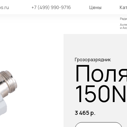
s.ru
+7 (499) 990-9716
Цены
Ка
Ради
Ради
Ант
Ант
и Ак
и Ак
Грозоразрядник
Пол
150N
3 465
р.