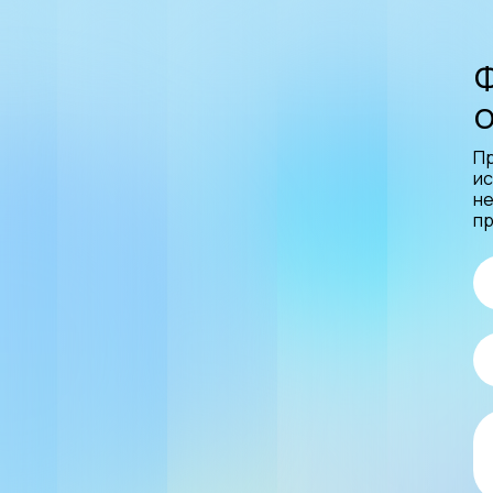
 сопротивление
азъёмов
; возможна поставка с
ипами разъёмов
 ослабление
П
,2 dB
ис
не
пр
,15
ие пробоя (постоянное)
%
ие пробоя импульсное
с)
 В
ый разрядный ток
)