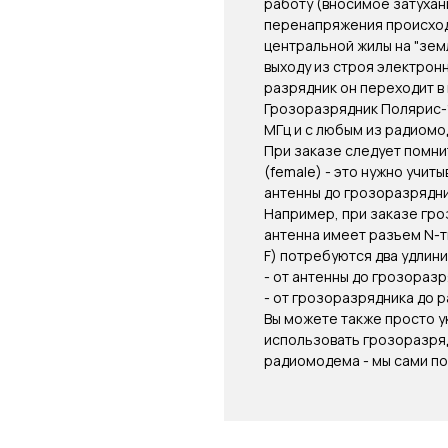
работу (вносимое затухан
перенапряжения происход
центральной жилы на "земл
выходу из строя электрон
разрядник он переходит 
Грозоразрядник Полярис-1
МГц и с любым из радиомо
При заказе следует помни
(female) - это нужно учит
антенны до грозоразрядни
Например, при заказе гро
антенна имеет разъем N-т
F) потребуются два удлини
- от антенны до грозораз
- от грозоразрядника до 
Вы можете также просто ук
использовать грозоразряд
радиомодема - мы сами п