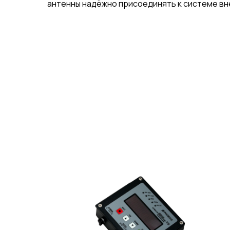
антенны надёжно присоединять к системе вн
Спецификация
Диапазон 
Отказное письмо
Волновое
Тип ВЧ ра
Вносимое
КСВ
Напряжени
Напряжен
100 В/мкс
Импульсны