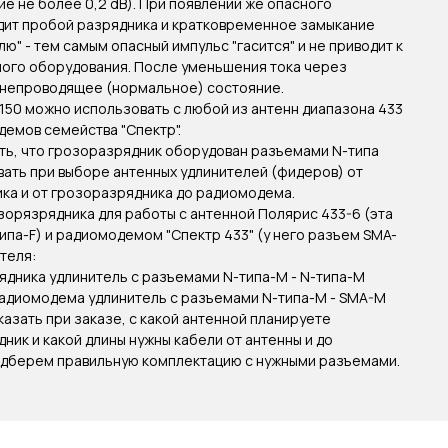
ие не более 0,2 dB). При появлении же опасного
ит пробой разрядника и кратковременное замыкание
ю" - тем самым опасный импульс "гасится" и не приводит к
ного оборудования. После уменьшения тока через
в непроводящее (нормальное) состояние.
50 можно использовать с любой из антенн диапазона 433
демов семейства "Спектр".
ть, что грозоразрядник оборудован разъемами N-типа
ывать при выборе антенных удлинителей (фидеров) от
ка и от грозоразрядника до радиомодема.
зорязрядника для работы с антенной Полярис 433-6 (эта
ипа-F) и радиомодемом "Спектр 433" (у него разъем SMA-
теля:
рядника удлинитель с разъемами N-типа-M - N-типа-M
радиомодема удлинитель с разъемами N-типа-M - SMA-M
азать при заказе, с какой антенной планируете
ник и какой длины нужны кабели от антенны и до
одберем правильную комплектацию с нужными разъемами.