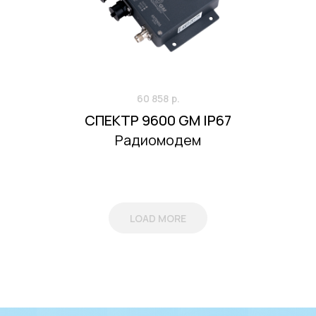
ток 50 Гц, 1 с
10 кА
температура
–40…+90 °С
ые размеры
70×50×24 мм
200 г
60 858
р.
СПЕКТР 9600 GM IP67
Радиомодем
LOAD MORE
 рабочих частот
ц