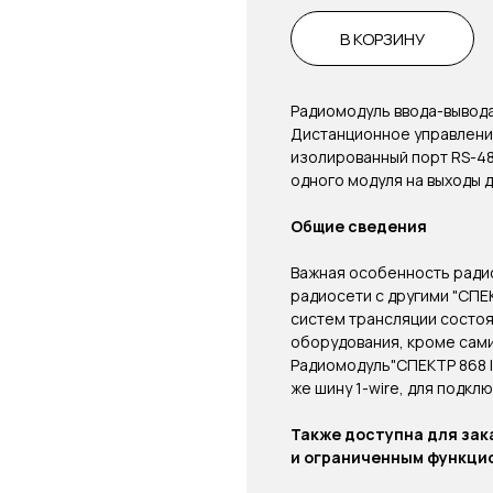
В КОРЗИНУ
Радиомодуль ввода-вывода 8
Дистанционное управление
изолированный порт RS-48
одного модуля на выходы д
Общие сведения
Важная особенность радио
радиосети с другими "СПЕК
систем трансляции состоя
оборудования, кроме сами
Радиомодуль"СПЕКТР 868 I
же шину 1-wire, для подкл
Также доступна для зак
и ограниченным функцион