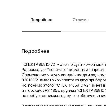
Подробнее
Отличие
Габариты
Подробнее
868 IO V2
"СПЕКТР 868 IO V2" – это, по сути, комбинаци
Радиомодуль "понимает" команды и запросы в
Совмещение модуля ввода/вывода и радиомо
868 IO V2" вместо комплекта из двух приборо
Но, помимо этого, "СПЕКТР 868 IO V2" имеет 
интерфейсу RS 485 с другими "СПЕКТР 868 IO
потребуется никакого другого оборудования,