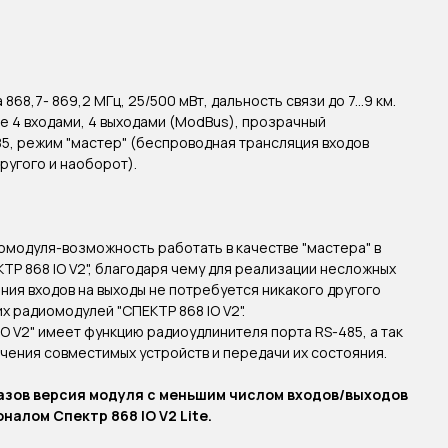
68,7- 869,2 МГц, 25/500 мВт, дальность связи до 7...9 км.
 4 входами, 4 выходами (ModBus), прозрачный
5, режим "мастер" (беспроводная трансляция входов
ругого и наоборот).
модуля-возможность работать в качестве "мастера" в
ТР 868 IO V2", благодаря чему для реализации несложных
ния входов на выходы не потребуется никакого другого
х радиомодулей "СПЕКТР 868 IO V2".
O V2" имеет функцию радиоудлинителя порта RS-485, а так
ючения совместимых устройств и передачи их состояния.
азов версия модуля с меньшим числом входов/выходов
алом Спектр 868 IO V2 Lite.