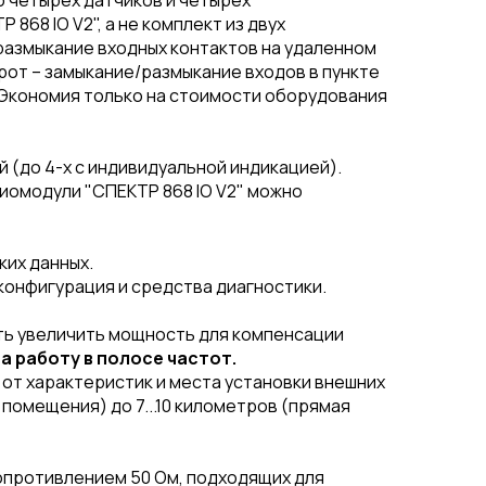
о четырех датчиков и четырех
868 IO V2", а не комплект из двух
размыкание входных контактов на удаленном
от – замыкание/размыкание входов в пункте
Экономия только на стоимости оборудования
й (до 4-х с индивидуальной индикацией).
иомодули "СПЕКТР 868 IO V2" можно
их данных.
конфигурация и средства диагностики.
ть увеличить мощность для компенсации
а работу в полосе частот.
 от характеристик и места установки внешних
помещения) до 7...10 километров (прямая
опротивлением 50 Ом, подходящих для