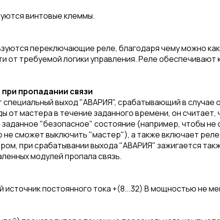
зуются винтовые клеммы.
ьзуются переключающие реле, благодаря чему можно как 
ти от требуемой логики управления. Реле обеспечивают
 при пропадании связи
специальный выход "АВАРИЯ", срабатывающий в случае о
ы от мастера в течение заданного времени, он считает, 
е заданное "безопасное" состояние (например, чтобы н
го не сможет выключить "мастер"), а также включает рел
ром, при срабатывании выхода "АВАРИЯ" зажигается такж
аленных модулей пропала связь.
источник постоянного тока +(8...32) В мощностью не мен