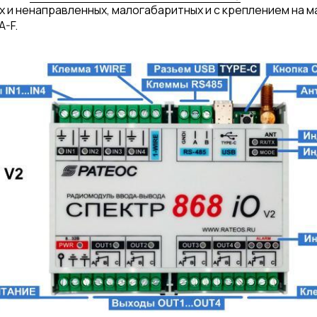
х и ненаправленных, малогабаритных и с креплением на 
-F.