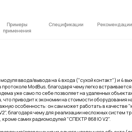
Примеры
Спецификации
Рекомендации
применения
я модуля ввода/вывода на 4 входа ("сухой контакт") и 4 в
 протоколе ModBus, благодаря чему легко встраивается 
дема уже само по себе позволяет на удаленных объекта
в, что приводит к экономии на стоимости оборудования на
важную особенность: он сам может работать в качестве "м
 V2", благодаря чему для реализации несложных систем т
 кроме самих радиомодулей "СПЕКТР 868 IO V2".