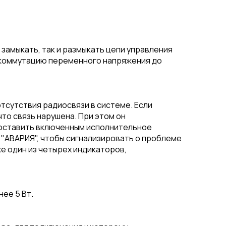
замыкать, так и размыкать цепи управления
 коммутацию переменного напряжения до
тсутствия радиосвязи в системе. Если
что связь нарушена. При этом он
е оставить включенным исполнительное
е "АВАРИЯ", чтобы сигнализировать о проблеме
е один из четырех индикаторов,
ее 5 Вт.