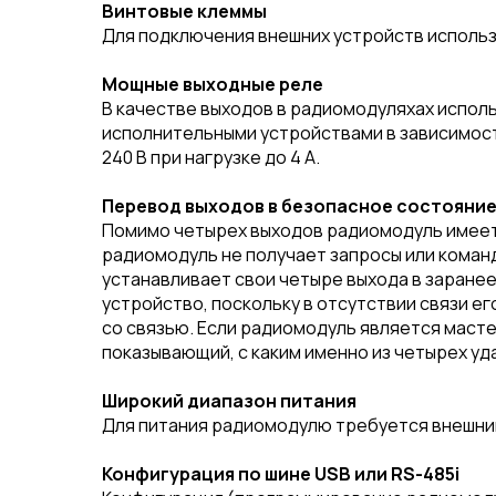
Винтовые клеммы
Для подключения внешних устройств исполь
Мощные выходные реле
В качестве выходов в радиомодуляхах испол
исполнительными устройствами в зависимос
240 В при нагрузке до 4 А.
Перевод выходов в безопасное состояние
Помимо четырех выходов радиомодуль имеет 
радиомодуль не получает запросы или команд
устанавливает свои четыре выхода в заране
устройство, поскольку в отсутствии связи е
со связью. Если радиомодуль является масте
показывающий, с каким именно из четырех уд
Широкий диапазон питания
Для питания радиомодулю требуется внешний 
Конфигурация по шине USB или RS-485i