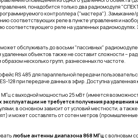
правления/оповещения из одного удаленного объекта (д
правления, понадобится только два радиомодуля "СПЕКТР 
рограммируемого контроллера ("мастера"). Замыкание/
ию соответствующих реле в пункте управления и наобор
ию соответствующего реле на удаленных радиомодулях. 
2" может обслуживать до восьми "пассивных" радиомодуле
удаленных объектов также не составит сложности – рад
м образом несколько групп, разнесенных по частоте.
фейс RS 485 для параллельной передачи пользовательск
S-128 при передаче данных в эфир. Доступна удаленная 
8 МГц с выходной мощностью 25 мВт (имеется возможнос
х эксплуатации не требуется получения разрешения н
ями, в основном зависит от условий местности, а также
дят) и может составлять от сотен метров (промышленные 
овать
любые антенны диапазона 868 МГц
с волновым с