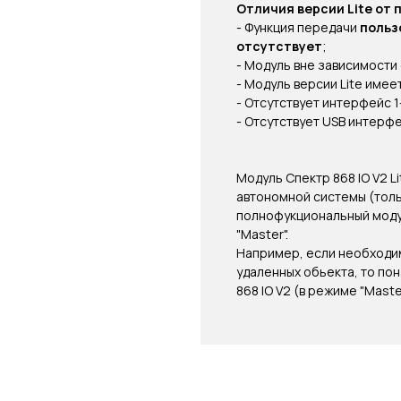
Отличия версии Lite от
- Функция передачи
польз
отсутствует
;
- Модуль вне зависимости
- Модуль версии Lite имее
- Отсутствует интерфейс 1
- Отсутствует USB интерфе
Модуль Спектр 868 IO V2 L
автономной системы (тольк
полнофукциональный модул
"Master".
Например, если необходим
удаленных обьекта, то пон
868 IO V2 (в режиме "Maste