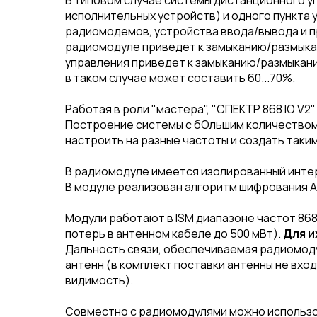
В типовом случае системы дистанционного у
исполнительных устройств) и одного пункта у
радиомодемов, устройства ввода/вывода и п
радиомодуле приведет к замыканию/размыкан
управления приведет к замыканию/размыкан
в таком случае может составить 60...70%.
Работая в роли "мастера", "СПЕКТР 868 IO V
Построение системы с бОльшим количеством 
настроить на разные частоты и создать таки
В радиомодуле имеется изолированный интер
В модуле реализован алгоритм шифрования AE
Габариты
Модули работают в ISM диапазоне частот 86
потерь в антенном кабеле до 500 мВт).
Для и
868 IO V2 Lite
Дальность связи, обеспечиваемая радиомодул
антенн (в комплект поставки антенны не вхо
видимость).
Совместно с радиомодулями можно использ