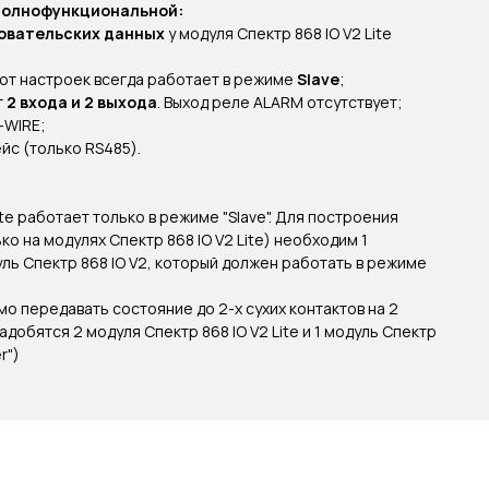
 полнофункциональной:
овательских данных
у модуля Спектр 868 IO V2 Lite
 от настроек всегда работает в режиме
Slave
;
т
2 входа и 2 выхода
. Выход реле ALARM отсутствует;
-WIRE;
йс (только RS485).
ite работает только в режиме "Slave". Для построения
о на модулях Спектр 868 IO V2 Lite) необходим 1
ь Спектр 868 IO V2, который должен работать в режиме
о передавать состояние до 2-х сухих контактов на 2
адобятся 2 модуля Спектр 868 IO V2 Lite и 1 модуль Спектр
r")