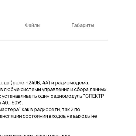
Файлы
Габариты
ыхода (реле ~240В, 4А) и радиомодема.
в любые системы управления и сбора данных.
х устанавливать один радиомодуль "СПЕКТР
 40...50%.
астера" как в радиосети, так и по
рансляции состояния входов на выходы не