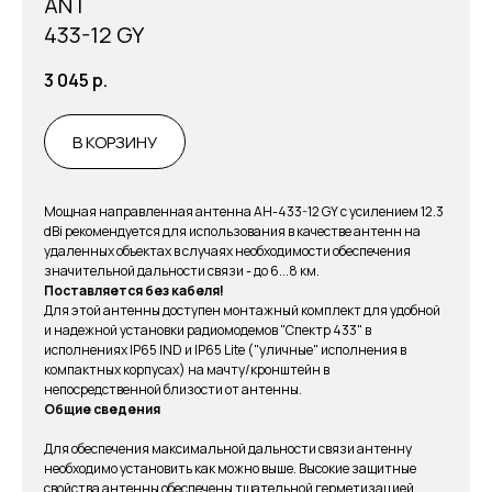
ANT
433-12 GY
3 045
р.
В КОРЗИНУ
Мощная направленная антенна АН-433-12 GY с усилением 12.3
dBi рекомендуется для использования в качестве антенн на
удаленных объектах в случаях необходимости обеспечения
значительной дальности связи - до 6...8 км.
Поставляется без кабеля!
Для этой антенны доступен монтажный комплект для удобной
и надежной установки радиомодемов "Спектр 433" в
исполнениях IP65 IND и IP65 Lite ("уличные" исполнения в
компактных корпусах) на мачту/кронштейн в
непосредственной близости от антенны.
Общие сведения
Для обеспечения максимальной дальности связи антенну
необходимо установить как можно выше. Высокие защитные
свойства антенны обеспечены тщательной герметизацией