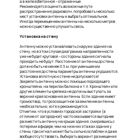
а в железобетонной – отраженные.
Рекомендуется оценить возможные пути
распространения радиоволн, попробовать несколько
мест установки антенны и выбрать оптимальное.
Иногда перемещением антенны на несколько метров
можно существенно улучшить связь.
Установка на стену
Антенну можно устанавливать снаружи здания на
стену, но в этом случае диаграмма направленности
уже не будет круговой – со стороны здания сигналы
проходить не будут. Расстояние от антенны до стены
должно быть не менее 0,5 м, при уменьшении
расстояния до стены параметры антенны ухудшаются.
Установка вплотную к стене не допускается!
Закрепить антенну можно с помощью подходящего
кронштейна, на перилах балкона и т.п. Кронштейн или
другие элементы крепежа не должны выступать за
верхний край основания антенны. Если здание имеет
громоотвод, то грозозащитное заземление антенны
необязательно, хотя и рекомендуется.
Отметим, что в условиях городской застройки (в
отличие от загородной) часто оказывается выгоднее
разместить антенну на крыше здания, смирившись с
потерями в фидере, чем на нижних этажах здания у
стены, где сигнал может быть сильно ослаблен и даже
вообще отсутствовать. Выбирать вариант размещения