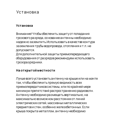
Установка
Установка
Внимание! Чтобы обеспечить защиту от попадания
грозового разряда, основание антенны необходимо
надежно заземлить.Использовать в качестве контура
заземления трубы водопровода, отопления и т.п. не
допускается.
Для дополнительной защиты приемопередающего
оборудования от разрядов рекомендуем использовать
грозоразрядники.
На открытой местности
Лучше всего установить антенну на крыше или на мачте
так, чтобы обеспечить прямую видимость всех
приемопередатчиков системы, или по крайней мере
минимум препятствий распространению радиоволн.
Антенну необходимо размещать вертикально, на
максимально возможном расстоянии от линий
электрических сетей, массивных металлических
предметов и стен, особенно железобетонных. Если
крыша покрыта металлом, антенну необходимо