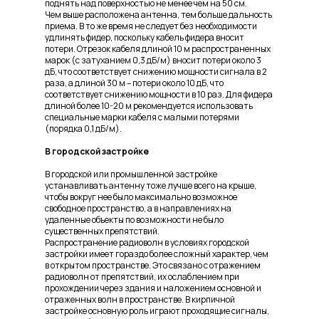
поднять над поверхностью не менее чем на 50 см.
Чем выше расположена антенна, тем больше дальность
приема. В то же время не следует без необходимости
удлинять фидер, поскольку кабель фидера вносит
потери. Отрезок кабеля длиной 10 м распространенных
марок (с затуханием 0,3 дБ/м) вносит потери около 3
дБ, что соответствует снижению мощности сигнала в 2
раза, а длиной 30 м – потери около 10 дБ, что
соответствует снижению мощности в 10 раз. Для фидера
длиной более 10-20 м рекомендуется использовать
специальные марки кабеля с малыми потерями
(порядка 0,1 дБ/м).
В городской застройке
В городской или промышленной застройке
устанавливать антенну тоже лучше всего на крыше,
чтобы вокруг нее было максимально возможное
свободное пространство, а в направлениях на
удаленные объекты по возможности не было
существенных препятствий.
Распространение радиоволн в условиях городской
застройки имеет гораздо более сложный характер, чем
в открытом пространстве. Это связано с отражением
радиоволн от препятствий, их ослаблением при
прохождении через здания и наложением основной и
отраженных волн в пространстве. В кирпичной
застройке основную роль играют проходящие сигналы,