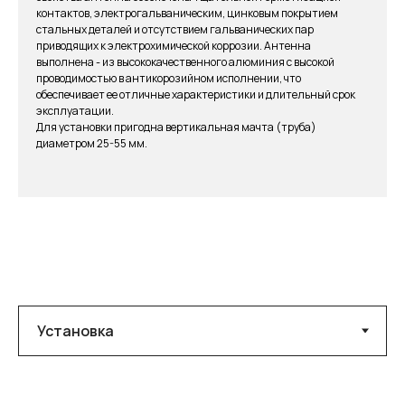
контактов, электрогальваническим, цинковым покрытием
стальных деталей и отсутствием гальванических пар
приводящих к электрохимической коррозии. Антенна
выполнена - из высококачественного алюминия с высокой
проводимостью в антикорозийном исполнении, что
обеспечивает ее отличные характеристики и длительный срок
эксплуатации.
Для установки пригодна вертикальная мачта (труба)
диаметром 25-55 мм.