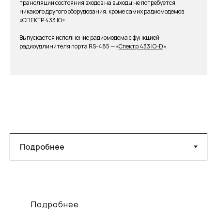
трансляции состояния входов на выходы не потребуется
никакого другого оборудования, кроме самих радиомодемов
«СПЕКТР 433 IO».
Выпускается исполнение радиомодема с функцией
радиоудлинителя порта RS-485 —
«
Спектр 433 IO-D
»
.
Подробнее
Габариты