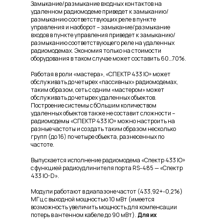
Замыкание/размыкание входных контактов на
удаленном радиомодеме приведет к замыканию/
размыканию соответствующих реле в пункте
управления и наоборот – замыкание/размыкание
входов в пункте управления приведет к замыканию/
размыканию соответствующего реле на удаленных
радиомодемах. Экономия только на стоимости
оборудования в таком случае может составить 60…70%.
Работая в роли «мастера», «СПЕКТР 433 IO» может
обслуживать до четырех «пассивных» радиомодемах,
таким образом, сеть с одним «мастером» может
обслуживать до четырех удаленных объектов.
Построение системы с бОльшим количеством
удаленных объектов также не составит сложности –
радиомодемы «СПЕКТР 433 IO» можно настроить на
разные частоты и создать таким образом несколько
групп (до 16) по четыре объекта, разнесенных по
частоте.
Выпускается исполнение радиомодема «Спектр 433 IO»
с функцией радиоудлинителя порта RS-485 — «Спектр
433 IO-D».
Модули работают в диапазоне частот (433,92+-0,2%)
МГц с выходной мощностью 10 мВт (имеется
возможность увеличить мощность для компенсации
потерь в антенном кабеле до 90 мВт).
Для их