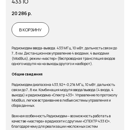
433 IO
20 286
р.
В КОРЗИНУ
Радиомодем ввода-вывода. 433 МГц, 10 мВт, дальность связи до
7…8 км. Дистанционное управление 4 входами, 4 выходами
(ModBus), режим «мастер» (беспроводная трансляция входов
одного модуля на на выходы другого и наоборот).
Общие сведения
Радиомодем диапазона 433,92+-0,2% МГц, 10 мВт, дальность
связи до 7…8 км. Комбинация модуля ввода/вывода (4 входа, 4
выхода) и радиомодема «Спектр 433». Управление по протоколу
ModBus, легкое встраивание в любые системы управления и
сбора данных.
Важная особенность Радиомодем— возможность работать в
качестве «мастера» в радиосети с другими «СПЕКТР 433 IO»,
благодаря чему для реализации несложных систем