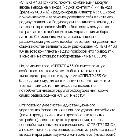
433 DIN V2
«СПЕКТР 433 IO» – это, по сути, комбинация модуля
ввода/вывода на 4 входа («сухой контакт») и 4 выхода
(реле ~240В, 4А) и радиомодема
«
Спектр 433
»
, широко
применяемого и зарекомендовавшего себя в системах
радиоуправления. Радиомодем «понимает» команды и
запросы в протоколе ModBus, благодаря чему легко
встраивается в любые системы управления и сбора
данных. Совмещение модуля ввода/вывода и
радиомодема уже само по себе позволяет на удаленных
объектах устанавливать один радиомодем «СПЕКТР 433
IO» вместо комплекта из двух приборов, что приводит к
экономии на стоимости оборудования на 40…50%.
Но, помимо этого, «СПЕКТР 433 IO» имеет важную
особенность: он сам может работать в качестве
«мастера» в радиосети с другими «СПЕКТР 433 IO»,
благодаря чему для реализации несложных систем
трансляции состояния входов на выходы не
потребуется никакого другого оборудования, кроме
самих радиомодемов «СПЕКТР 433 IO».
В типовом случае системы дистанционного
управления/оповещения из одного удаленного объекта
(до четырех датчиков и четырех исполнительных
устройств) и одного пункта управления, теперь
понадобится только два радиомодема «СПЕКТР 433 IO»,
а не комплект из двух радиомодемов, устройства ввода/
вывода и программируемого контроллера («мастера»).