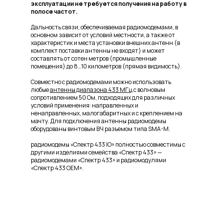
эксплуатации не требуется получения на работу в
полосе частот.
Дальность связи, обеспечиваемая радиомодемами, в
основном зависит от условий местности, а также от
характеристик и места установки внешних антенн (в
комплект поставки антенны не входят) и может
составлять от сотен метров (промышленные
помещения) до 8…10 километров (прямая видимость).
Совместно с радиомодемами можно использовать
любы
е
антенны диапазона 433 МГц
с волн
овым
сопротивлением 50 Ом, подходящих для различных
условий применения: направленных и
ненаправленных, малогабаритных и с креплением на
мачту. Для подключения антенны радиомодемы
оборудованы винтовым ВЧ разъемом типа SMA-M.
радиомодемы «Спектр 433 IO» полностью совместимы с
другими изделиями семейства «Спектр 433» —
радиомодемами «Спектр 433» и радиомодулями
«Спектр 433 OEM».