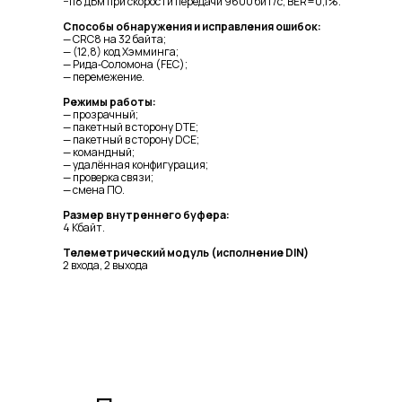
−118 дБм при скорости передачи 9600 бит/с, BER=0,1%.
Способы обнаружения и исправления ошибок:
— CRC8 на 32 байта;
— (12,8) код Хэмминга;
— Рида‑Соломона (FEC);
— перемежение.
Режимы работы:
— прозрачный;
— пакетный в сторону DTE;
— пакетный в сторону DCE;
— командный;
— удалённая конфигурация;
— проверка связи;
— смена ПО.
Размер внутреннего буфера:
4 Кбайт.
Телеметрический модуль (исполнение DIN)
2 входа, 2 выхода