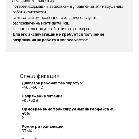
связи может привести к
потере информации, задержкам в управлении или нарушению
работы критически
важных систем - особенно там, где используются
распределённые сети датчиков,
исполнительных устройств и контроллеров.
Для его эксплуатации не требуется получение
разрешения на работу в полосе частот
.
Спецификация
Диапазон рабочих температур:
−40…+50 ∘С
Напряжение питания:
+8…+32 В
Одновременно транслируемых интерфейса RS-
485:
2
Режим ретрансляции:
RTMX