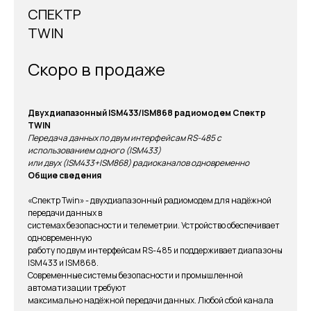
СПЕКТР
TWIN
Скоро в продаже
Двухдиапазонный ISM433/ISM868 радиомодем
Спектр
TWIN
Передача данных по двум интерфейсам RS-485 с
использованием одного (ISM433)
или двух (ISM433+ISM868) радиоканалов одновременно
Общие сведения
«Спектр Twin» - двухдиапазонный радиомодем для надёжной
передачи данных в
системах безопасности и телеметрии. Устройство обеспечивает
одновременную
работу по двум интерфейсам RS-485 и поддерживает диапазоны
ISM433 и ISM868.
Современные системы безопасности и промышленной
автоматизации требуют
максимально надёжной передачи данных. Любой сбой канала