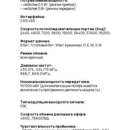
Потребляемая мощность:
— не более 0,5 Вт (режим приёма);
— не более 3 Вт (режим передачи).
Интерфейсы:
2 RS‑485
Скорость по последовательным портам (бод):
2400, 4800, 7200, 9600, 19200, 38400, 57600, 115200.
Формат данных:
8 бит, 1 стоповый бит; 9 бит в режимах: О, Е, М, S, N.
Режим обмена:
асинхронный.
Диапазон частот:
433,075…434,775 МГц.
868,7…869,2 МГц.
Номинальная мощность передатчика:
10/500 мВт (для компенсации потерь имеется
возможность программно увеличить мощность).
Тип модуляции выходного сигнала:
FSK.
Скорость обмена данными в эфире:
4800…76800 бод.
Чувствительность приёмника: