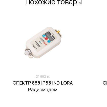
Похожие товары
21 882
р.
СПЕКТР 868 IP65 IND LORA
С
Радиомодем