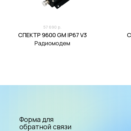
57 690
р.
СПЕКТР 9600 GM IP67 V3
С
Радиомодем
Форма для
обратной связи