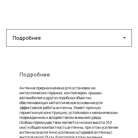
Подробнее
Антенна предназначена для установки на
металлических гаражах, контейнерах, крышах
автомобилей и других подобных объектах,
обеспечивающих металлическое основание для
эффективной работы антенны. Имеет прочную
герметичную конструкцию, устойчивую к механическим
повреждениям и воздействиям внешней среды.
Особым преимуществом является низкая высота (60
мм) и общая компактность антенны, при этом усиление
антенны аналогично усилению штыревой антенны с
высотой около 75 см. Благодаря этому антенна