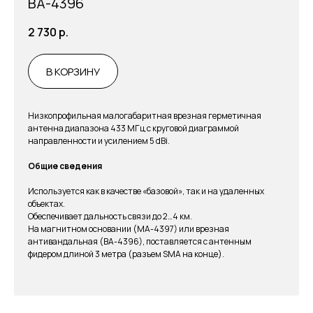
ВА-4396
2 730
р.
В КОРЗИНУ
Низкопрофильная малогабаритная врезная герметичная
антенна диапазона 433 МГц с круговой диаграммой
направленности и усилением 5 dBi.
Общие сведения
Используется как в качестве «базовой», так и на удаленных
объектах.
Обеспечивает дальность связи до 2…4 км.
На магнитном основании (МА-4397) или врезная
антивандальная (ВА-4396), поставляется с антенным
фидером длиной 3 метра (разъем SMA на конце).