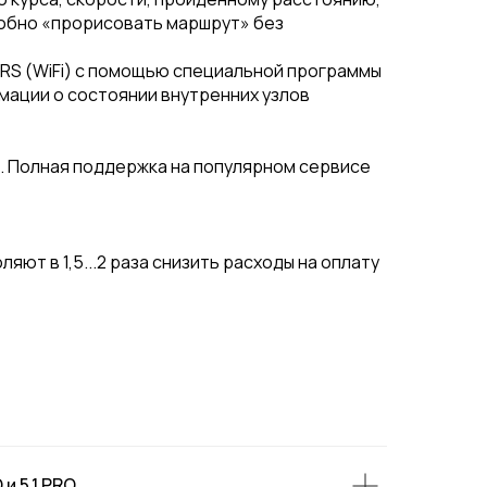
робно «прорисовать маршрут» без
GPRS (WiFi) с помощью специальной программы
ации о состоянии внутренних узлов
. Полная поддержка на популярном сервисе
т в 1,5...2 раза снизить расходы на оплату
 5.1 PRO.