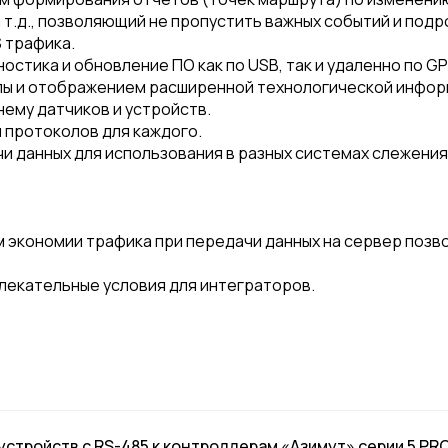
 т.д., позволяющий не пропустить важных событий и под
 трафика.
ностика и обновление ПО как по USB, так и удаленно по 
лы и отображением расширенной технологической информ
нему датчиков и устройств.
м протоколов для каждого.
 данных для использования в разных системах слежения
кономии трафика при передачи данных на сервер позволяю
лекательные условия для интеграторов.
тройств с RS-485 к контроллерам «Азимут» серии 5 PRO и