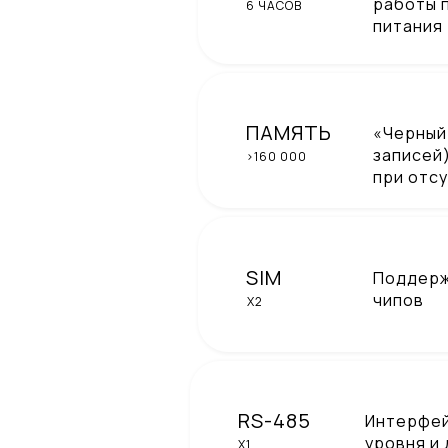
работы 
6 ЧАСОВ
питания
ПАМЯТЬ
«Черный
записей
>160 000
при отс
SIM
Поддержк
чипов
X2
RS-485
Интерфей
уровня и
X1