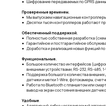
Шифрование передаваемых по GPRS данных 
Проверенные временем.
Мы выпускаем навигационные контроллеры 
Десятки тысяч контроллеров работают пра
Обеспеченный поддержкой.
Полностью собственная разработка (схем
Гарантийное и постгарантийное обслужив
Доработка и реализация новых функций по
Функциональные.
Большое количество интерфейсов (цифров
внешними устройствами, RS-232, RS-485, 1-
Поддержка большого количества внешних д
датчики и метки 1-Wire, фотокамеры, счет
Работа по Bluetooth с планшетом или сма
вывод на экран состояния внешних датчико
Удобные
.
Адаптивный, гибко настраиваемый алгорит