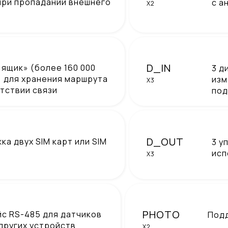
при пропадании внешнего
с а
X2
D_IN
 ящик» (более 160 000
3 д
) для хранения маршрута
изм
X3
утствии связи
под
D_OUT
а двух SIM карт или SIM
3 у
исп
X3
PHOTO
с RS-485 для датчиков
Под
 других устройств
X2