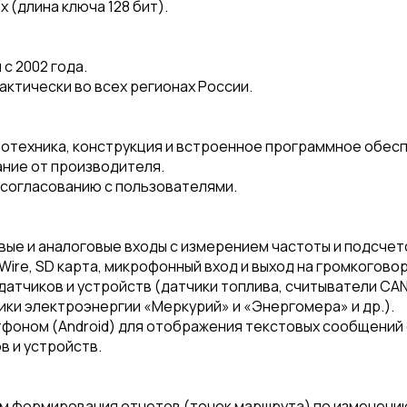
(длина ключа 128 бит).
с 2002 года.
ктически во всех регионах России.
отехника, конструкция и встроенное программное обесп
ание от производителя.
 согласованию с пользователями.
ые и аналоговые входы с измерением частоты и подсчет
Wire, SD карта, микрофонный вход и выход на громкогово
атчиков и устройств (датчики топлива, считыватели CAN
чики электроэнергии «Меркурий» и «Энергомера» и др.).
ртфоном (Android) для отображения текстовых сообщений
в и устройств.
м формирования отчетов (точек маршрута) по изменению