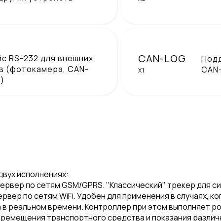
CAN-LOG
с RS-232 для внешних
Подд
в (фотокамера, CAN-
CAN-
X1
.)
двух исполнениях:
 сервер по сетям GSM/GPRS. "Классический" трекер для с
ервер по сетям WiFi. Удобен для применения в случаях, к
в реальном времени. Контроллер при этом выполняет ро
еремещения транспортного средства и показания различн