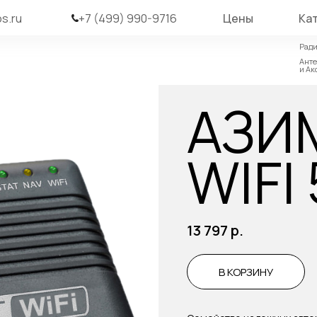
s.ru
+7 (499) 990-9716
Цены
Ка
Ради
Ради
Ант
Ант
и Ак
и Ак
АЗИ
WIFI 
13 797
р.
В КОРЗИНУ