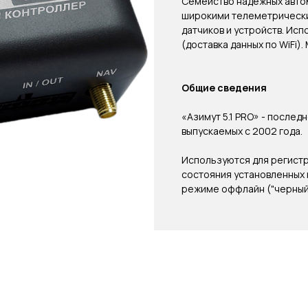
Семейство надежных авто
широкими телеметрически
датчиков и устройств. Исп
(доставка данных по WiFi
Общие сведения
«Азимут 5.1 PRO» - послед
выпускаемых с 2002 года.
Используются для регист
состояния установленных н
режиме оффлайн ("черный 