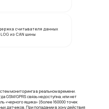
ержка считывателя данных
LOG из CAN шины
истем мониторинга в реальном времени.
огда GSM/GPRS связь недоступна, или нет
ль «черного ящика» (более 160000 точек
ых датчиков. При попадании в зону действия