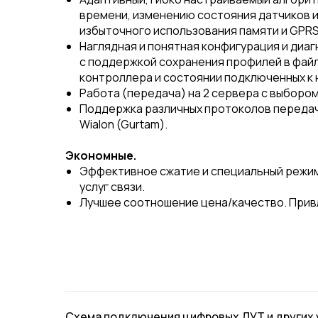
времени, изменению состояния датчиков и
избыточного использования памяти и GPRS
Наглядная и понятная конфигурация и диаг
с поддержкой сохранения профилей в фай
контроллера и состоянии подключенных к 
Работа (передача) на 2 сервера с выборо
Поддержка различных протоколов передачи
Wialon (Gurtam).
Экономные.
Эффективное сжатие и специальный режим э
услуг связи.
Лучшее соотношение цена/качество. Прив
Поддерживаемые Устройства
Схема подключения цифровых ДУТ и других ус