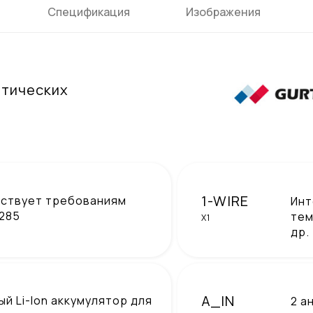
Спецификация
Изображения
атических
1-WIRE
ствует требованиям
Инт
 285
тем
X1
др.
A_IN
й Li-Ion аккумулятор для
2 а