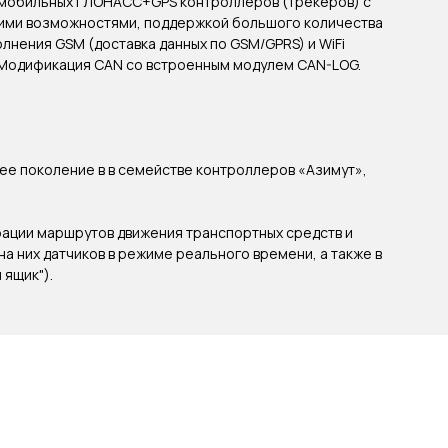
мобильных ГЛОНАСС+GPS контроллеров (трекеров) с
ми возможностями, поддержкой большого количества
олнения GSM (доставка данных по GSM/GPRS) и WiFi
). Модификация CAN со встроенным модулем CAN-LOG.
нее поколение в в семействе контроллеров «Азимут»,
рации маршрутов движения транспортных средств и
а них датчиков в режиме реального времени, а также в
ящик").