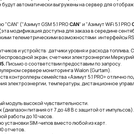
е будут автоматически выгружены на сервер для отображ
 "CAN" ("Азимут GSM 5.1 PRO
CAN
" и "Азимут WiFi 5.1 PRO
эта модификация доступна для заказа в середине сентяб
кими телеметрическими возможностями: интерфейсы RS-48
чиков и устройств: датчики уровня и расхода топлива, 
беспроводной экран, счетчики электроэнергии Меркурий 
85.
Письмо о соответствии предоставим по запросу.
улярном сервере мониторинга Wialon (Gurtam).
ств контроллеры семейства «Азимут 5.1 PRO» отлично по
ия электроэнергии, температуры, дистанционное управле
 модуль высокой чувствительности.
(диапазон питания от 7 до 48 В с защитой от импульсов).
ой работы до 10 часов.
ю установки SIM-чипов вместо любой из карт.
00 отчетов.