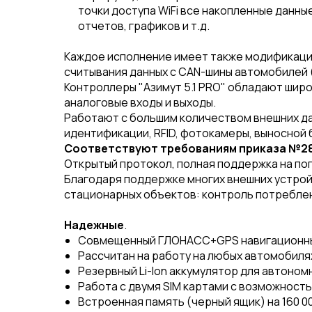
точки доступа WiFi все накопленные данны
отчетов, графиков и т.д.
Каждое исполнение имеет также модификацию
считывания данных с CAN-шины автомобилей (
Контроллеры "Азимут 5.1 PRO" обладают широ
аналоговые входы и выходы.
Работают с большим количеством внешних дат
идентификации, RFID, фотокамеры, выносной 
Соответствуют требованиям приказа №2
Открытый протокол, полная поддержка на поп
Благодаря поддержке многих внешних устрой
стационарных объектов: контроль потреблен
Надежные
.
Совмещенный ГЛОНАСС+GPS навигационный
Рассчитан на работу на любых автомобилях 
Резервный Li-Ion аккумулятор для автономн
Работа с двумя SIM картами с возможность
Встроенная память (черный ящик) на 160 0