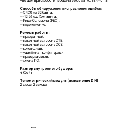
−118 дБм при скорости передачи 9600 бит/с, BER=0,1%.
Способы обнаружения и исправления ошибок:
— CRC8 на 32 байта;
— (12,8) код Хэмминга;
— Рида‑Соломона (FEC);
— перемежение.
Режимы работы:
— прозрачный;
— пакетный в сторону DTE;
— пакетный в сторону DCE;
— командный;
— удалённая конфигурация;
— проверка связи;
— смена ПО.
Размер внутреннего буфера:
4 Кбайт.
Телеметрический модуль (исполнение DIN)
2 входа, 2 выхода