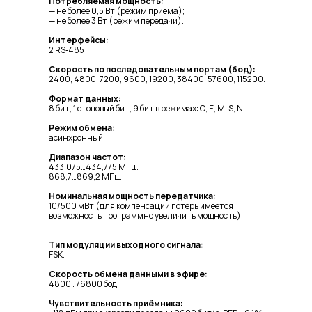
Потребляемая мощность:
— не более 0,5 Вт (режим приёма);
— не более 3 Вт (режим передачи).
Интерфейсы:
2 RS‑485
Скорость по последовательным портам (бод):
2400, 4800, 7200, 9600, 19200, 38400, 57600, 115200.
Формат данных:
8 бит, 1 стоповый бит; 9 бит в режимах: О, Е, М, S, N.
Режим обмена:
асинхронный.
Диапазон частот:
433,075…434,775 МГц.
868,7…869,2 МГц.
Номинальная мощность передатчика:
10/500 мВт (для компенсации потерь имеется
возможность программно увеличить мощность).
Тип модуляции выходного сигнала:
FSK.
Скорость обмена данными в эфире:
4800…76800 бод.
Чувствительность приёмника: