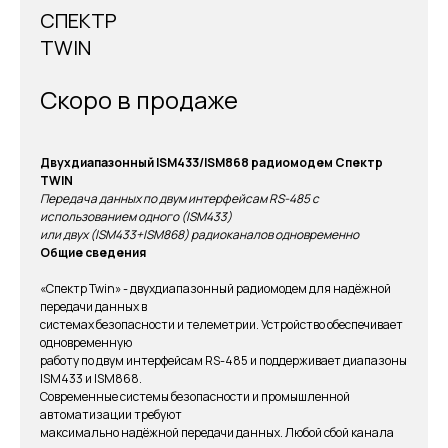
СПЕКТР
TWIN
Скоро в продаже
Двухдиапазонный ISM433/ISM868 радиомодем
Спектр
TWIN
Передача данных по двум интерфейсам RS-485 с
использованием одного (ISM433)
или двух (ISM433+ISM868) радиоканалов одновременно
Общие сведения
«Спектр Twin» - двухдиапазонный радиомодем для надёжной
передачи данных в
системах безопасности и телеметрии. Устройство обеспечивает
одновременную
работу по двум интерфейсам RS-485 и поддерживает диапазоны
ISM433 и ISM868.
Современные системы безопасности и промышленной
автоматизации требуют
максимально надёжной передачи данных. Любой сбой канала