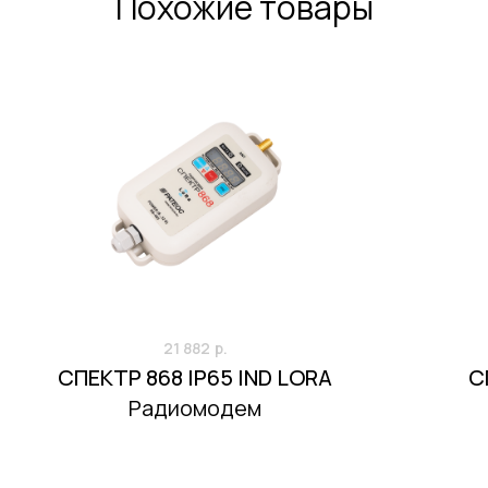
Похожие товары
21 882
р.
СПЕКТР 868 IP65 IND LORA
С
Радиомодем