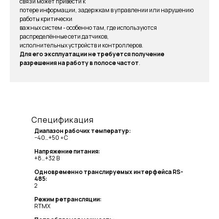
связи может привести к
потере информации, задержкам в управлении или нарушению
работы критически
важных систем - особенно там, где используются
распределённые сети датчиков,
исполнительных устройств и контроллеров.
Для его эксплуатации не требуется получение
разрешения на работу в полосе частот
.
Спецификация
Диапазон рабочих температур:
−40…+50 ∘С
Напряжение питания:
+8…+32 В
Одновременно транслируемых интерфейса RS-
485:
2
Режим ретрансляции:
RTMX